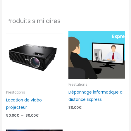
Produits similaires
Plage
de
prix :
50,00€
à
80,00€
Prestations
Dépannage informatique à
Prestations
distance Express
Location de vidéo
projecteur
30,00
€
50,00
€
–
80,00
€