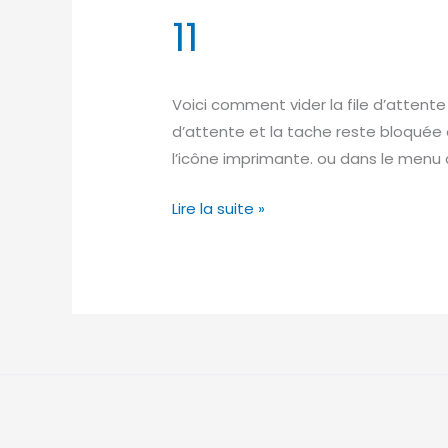
11
file
d’attente
d’impression
Voici comment vider la file d’attente 
sous
d’attente et la tache reste bloquée 
Windows
l’icône imprimante. ou dans le menu d
11
Lire la suite »