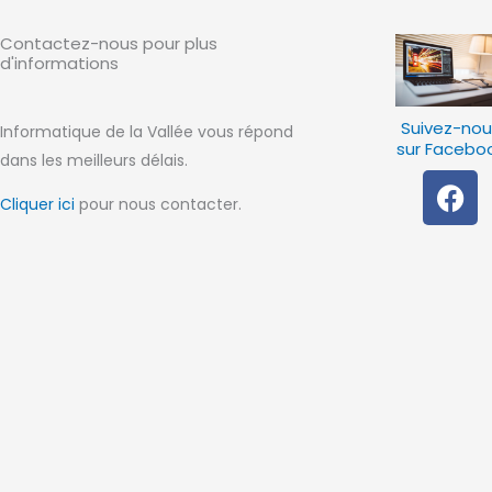
Contactez-nous pour
plus
d'informations
Suivez-nou
Informatique de la Vallée vous répond
sur Facebo
dans les meilleurs délais.
F
a
Cliquer ici
pour nous contacter.
c
e
b
o
o
k