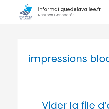
Aller
informatiquedelavallee.fr
au
Restons Connectés
contenu
impressions blo
Vider la file
Vider
la