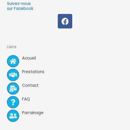
Suivez-nous
sur Facebook
F
a
c
e
b
Liens
o
Accueil
o
k
Prestations
Contact
FAQ
Parrainage